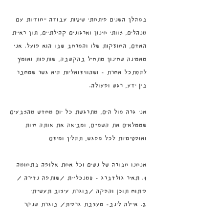
במהלך השנים פיתחתי שיטות עבודה ייחודיות עם
מנהלים, צוותי חינוך וארגונים קהילתיים, תוך ראיית
האדם, החוזקות שלו והמרחב שבו הוא פועל. אני
מאמינה שחינוך מתחיל בהקשבה, שותפות ואומץ
להסתכל אחרת - ושהוויזואליות היא גשר שמחבר
בין ידע, רגש ופעולה.
אני גרה מול הים, מתרגשת כל יום מחדש מהצבעים
שממלאים את השמיים, ומביאה את אותה חיות
ואופטימיות לכל מפגש, תהליך ומיזם
אנחנו חבורה של נשים וכל אחת אלופה בתחומה
1. תאיר גולדברג - סמנכלי"ת /שותפה נדירה /
פיתוח תוכן והפקה /בוגרת עיצוב תעשייתי
2. איילה לינב- מעצבת גרפית/ בוגרת שנקר
3 עדי בר אור סליקטר / שיווק וקידום ברשתות