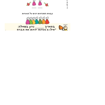
בית ספר רימונים טבעון
ביהס הדמוקרטי רימונים שבטבעון עובר
תהליך התחדשות. במסגרת תהליך הליווי
שלי בביה״ס יזמו המורות הנהגת תלמידים
שיעלו לבחירות בפרלמנט את השאלה -
״אילו 8 הועדות יקדמו את חברת הילדים?
״ יהיה מעניין